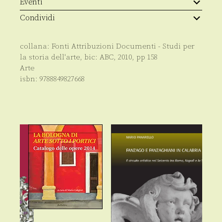
Eventi
Soriano
quantità
Condividi
collana:
Fonti Attribuzioni Documenti - Studi per
la storia dell'arte
, bic:
ABC
,
2010
, pp
158
Arte
isbn:
9788849827668