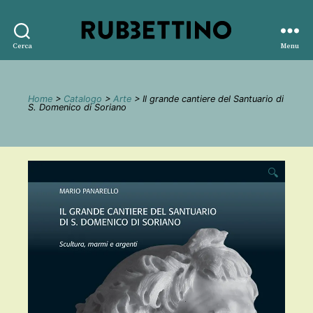
Rubbettino
Cerca
Menu
editore
Home
>
Catalogo
>
Arte
> Il grande cantiere del Santuario di
S. Domenico di Soriano
🔍