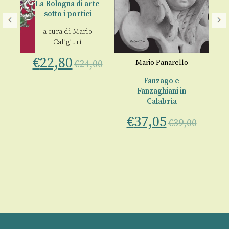
La Bologna di arte
sotto i portici
a cura di
Mario
Caligiuri
€
22,80
€
24,00
Mario Panarello
Fanzago e
A
Fanzaghiani in
Calabria
vi
€
37,05
€
€
39,00
00