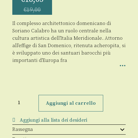
€
19,00
Il complesso architettonico domenicano di
Soriano Calabro ha un ruolo centrale nella
cultura artistica dell’Italia Meridionale. Attorno
all’effige di San Domenico, ritenuta acheropita, si
è sviluppato uno dei santuari barocchi più
importanti d’Europa fra
Il
grande
Aggiungi al carrello
cantiere
del
Santuario
Aggiungi alla lista dei desideri
di
S.
Rassegna
Domenico
di