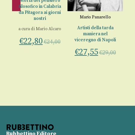
Storia del pensiero
filosofico in Calabria
da Pitagora ai giorni
€
Mario Panarello
nostri
Artisti della tarda
a cura di
Mario Alcaro
maniera nel
€
22,80
viceregno di Napoli
€
24,00
€
27,55
€
29,00
00
Rubbettino Editore