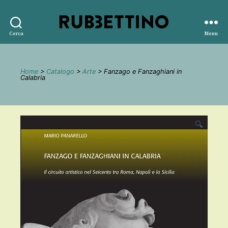
Rubbettino
Cerca
Menu
editore
Home
>
Catalogo
>
Arte
> Fanzago e Fanzaghiani in
Calabria
🔍