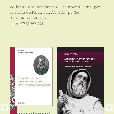
collana:
Fonti Attribuzioni Documenti - Studi per
la storia dell'arte
, bic:
AC
,
2012
, pp
626
Arte
,
Storia dell'arte
isbn:
9788849834291
F