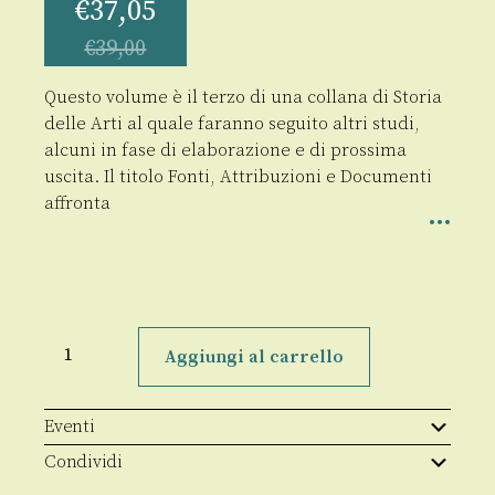
€
37,05
€
39,00
Questo volume è il terzo di una collana di Storia
delle Arti al quale faranno seguito altri studi,
alcuni in fase di elaborazione e di prossima
uscita. Il titolo Fonti, Attribuzioni e Documenti
affronta
Fanzago
e
Aggiungi al carrello
Fanzaghiani
in
Calabria
quantità
Eventi
Condividi