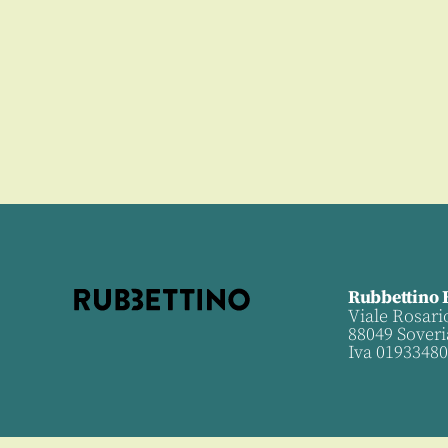
0
Rubbettino 
Viale Rosari
88049 Soveri
Iva 0193348