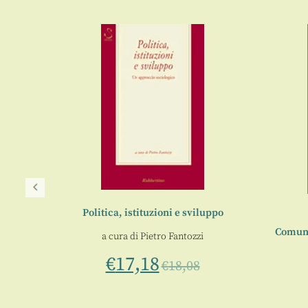
Politica, istituzioni e sviluppo
Comunit
a cura di
Pietro Fantozzi
olitica
€
17,18
€
18,08
Fantozzi
,