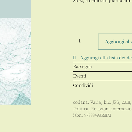
Suez, a centocinquanta anni 
Il
futuro
Aggiungi al 
del
sistema
portuale
Aggiungi alla lista dei de
meridionale
tra
Rassegna
Mediterraneo
e
Eventi
Via
della
Condividi
seta
quantità
collana:
Varia
, bic:
JPS
,
2018
Politica
,
Relazioni internazio
isbn:
9788849856873