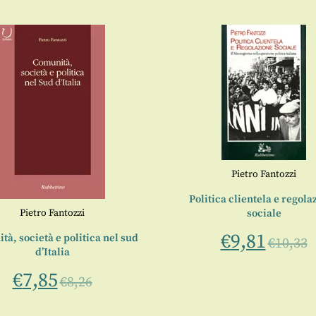
Pietro Fantozzi
Politica clientela e regola
Pietro Fantozzi
sociale
€
9,81
à, società e politica nel sud
€
10,33
d’Italia
€
7,85
€
8,26