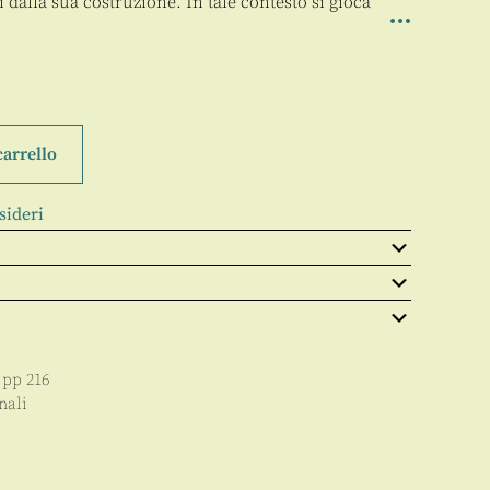
dalla sua costruzione. In tale contesto si gioca
carrello
sideri
, pp
216
nali