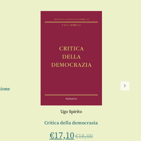
San Br
zione
Ugo Spirito
Critica della democrazia
€
17,10
€
18,00