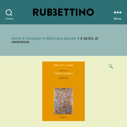
Rubbettino
Cerca
Menu
editore
Home
>
Catalogo
>
Biblioteca liberale
> Il diritto di
resistenza
🔍