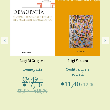
Luigi Di Gregorio
Luigi Ventura
Demopatìa
Costituzione e
società
€
9,49
–
o
€
11,40
€
17,10
€
12,00
€
9,99
–
€
18,00
00