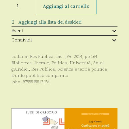
Il
diritto
Aggiungi al carrello
di
resistenza
quantità
Aggiungi alla lista dei desideri
Eventi
Condividi
collana:
Res Publica
, bic:
JPA
,
2014
, pp
164
Biblioteca liberale
,
Politica
,
Università
,
Studi
giuridici
,
Res Publica
,
Scienza e teoria politica
,
Diritto pubblico comparato
isbn:
9788849842456