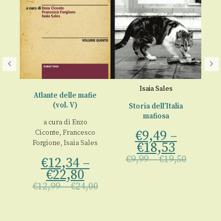
Isaia Sales
Atlante delle mafie
(vol. V)
Storia dell’Italia
A
mafiosa
a cura di
Enzo
€
9,49
–
Ciconte
,
Francesco
00
Forgione
,
Isaia Sales
€
18,53
C
Fo
€
9,99
–
€
19,50
€
12,34
–
€
€
22,80
€
12,99
–
€
24,00