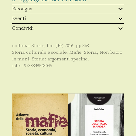
quantità
Rassegna
Eventi
Condividi
collana:
Storie
, bic:
JFF
,
2016
, pp
368
Storia culturale e sociale
,
Mafie
,
Storia
,
Non bacio
le mani
,
Storia: argomenti specifici
isbn:
9788849848045