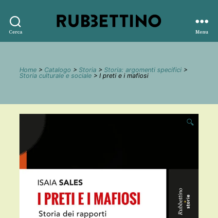
Rubbettino
Cerca
Menu
editore
Home
>
Catalogo
>
Storia
>
Storia: argomenti specifici
>
Storia culturale e sociale
> I preti e i mafiosi
🔍