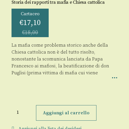
Storia dei rapporti tra mafia e Chiesa cattolica
Cartaceo
€
17,10
€
18,00
La mafia come problema storico anche della
Chiesa cattolica non è del tutto risolto,
nonostante la scomunica lanciata da Papa
Francesco ai mafiosi, la beatificazione di don
Puglisi (prima vittima di mafia cui viene
I
preti
Aggiungi al carrello
e
i
mafiosi
Aggiungi alla lista dei desideri