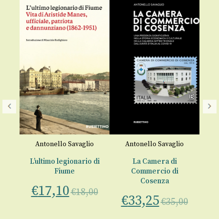
no
Antonello Savaglio
Antonello Savaglio
A
L’ultimo legionario di
La Camera di
Fiume
Commercio di
a
Cosenza
€
17,10
€
€
18,00
€
33,25
€
35,00
00