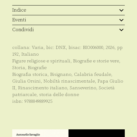
Indice
Eventi
Condividi
collana:
Varia
, bic:
DNX
, bisac:
BIO006000
,
2026
, pp
192
,
Italiano
Figure religiose e spirituali
,
Biografie e storie vere
,
Storia
,
Biografie
Biografia storica
,
Bisignano
,
Calabria feudale
,
Giulia Orsini
,
Nobiltà rinascimentale
,
Papa Giulio
II
,
Rinascimento italiano
,
Sanseverino
,
Società
patriarcale
,
storia delle donne
isbn:
9788849889925