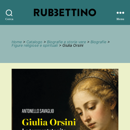
Rubbettino
Cerca
Menu
editore
Home
>
Catalogo
>
Biografie e storie vere
>
Biografie
>
Figure religiose e spirituali
> Giulia Orsini
🔍