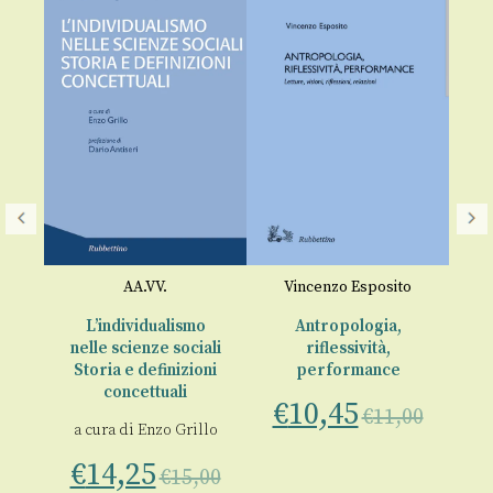
I 
a
AA.VV.
Vincenzo Esposito
o
)
€
L’individualismo
Antropologia,
nelle scienze sociali
riflessività,
o
Storia e definizioni
performance
concettuali
€
10,45
€
11,00
a cura di
Enzo Grillo
00
€
14,25
€
15,00