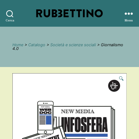
Rubbettino
Cerca
Menu
editore
Home
>
Catalogo
>
Società e scienze sociali
> Giornalismo
4.0
🔍