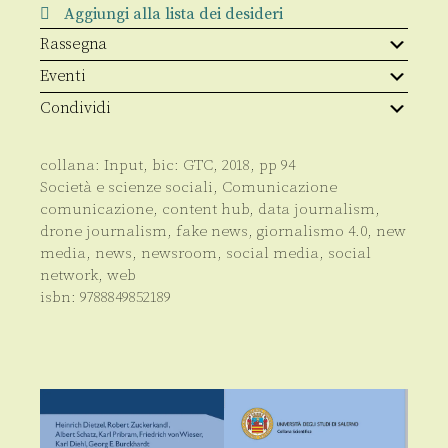
Aggiungi alla lista dei desideri
Rassegna
Eventi
Condividi
collana:
Input
, bic:
GTC
,
2018
, pp
94
Società e scienze sociali
,
Comunicazione
comunicazione
,
content hub
,
data journalism
,
drone journalism
,
fake news
,
giornalismo 4.0
,
new
media
,
news
,
newsroom
,
social media
,
social
network
,
web
isbn:
9788849852189