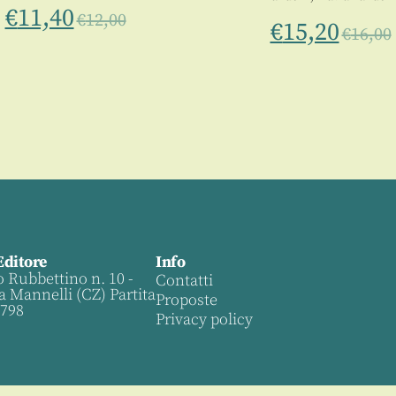
€
11,40
€
12,00
€
15,20
€
16,00
Editore
Info
o Rubbettino n. 10 -
Contatti
a Mannelli (CZ) Partita
Proposte
0798
Privacy policy