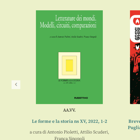
AA.VV.
ia
Le forme e la storia ns XV, 2022, 1-2
Breve
Pugli
onio
a cura di
Antonio Pioletti
,
Attilio Scuderi
,
Franca Sinopoli