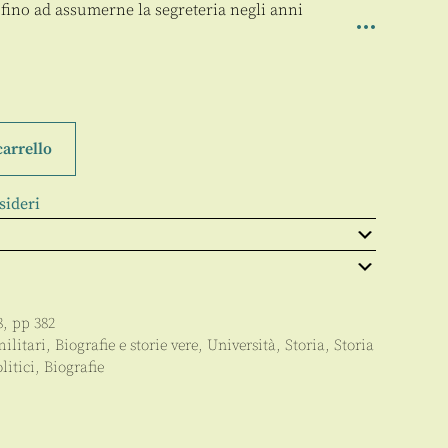
 fino ad assumerne la segreteria negli anni
carrello
sideri
8
, pp
382
militari
,
Biografie e storie vere
,
Università
,
Storia
,
Storia
litici
,
Biografie