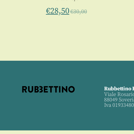
€
28,50
€
30,00
Rubbettino 
Viale Rosari
88049 Soveri
Iva 0193348