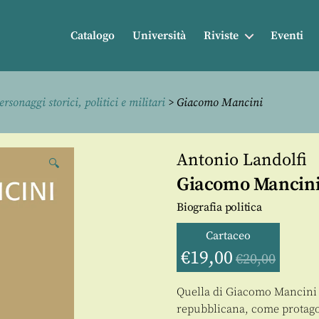
Catalogo
Università
Riviste
Eventi
ersonaggi storici, politici e militari
> Giacomo Mancini
Antonio Landolfi
🔍
Giacomo Mancin
Biografia politica
Cartaceo
€
19,00
€
20,00
Quella di Giacomo Mancini è
repubblicana, come protagoni