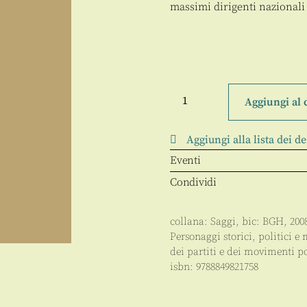
massimi dirigenti nazionali
Giacomo
Mancini
Aggiungi al 
quantità
Aggiungi alla lista dei de
Eventi
Condividi
collana:
Saggi
, bic:
BGH
,
200
Personaggi storici, politici e 
dei partiti e dei movimenti po
isbn:
9788849821758