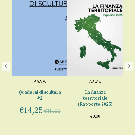
AA.VV.
AA.VV.
a
Quaderni di scultura
La finanza
Le
I
#2
territoriale
92)
(Rapporto 2025)
€
14,25
a c
ra
€
15,00
€
0,00
00
€