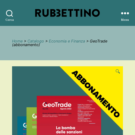
Rubbettino
Cerca
Menu
editore
Home
>
Catalogo
>
Economia e Finanza
> GeoTrade
(abbonamento)
🔍