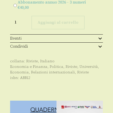
Abbonamento annuo 2026 - 3 numeri
€
40,00
GeoTrade
(abbonamento)
Aggiungi al carrello
quantità
Eventi
Condividi
collana:
Riviste
,
Italiano
Economia e Finanza
,
Politica
,
Riviste
,
Università
,
Economia
,
Relazioni internazionali
,
Riviste
isbn:
ABB12