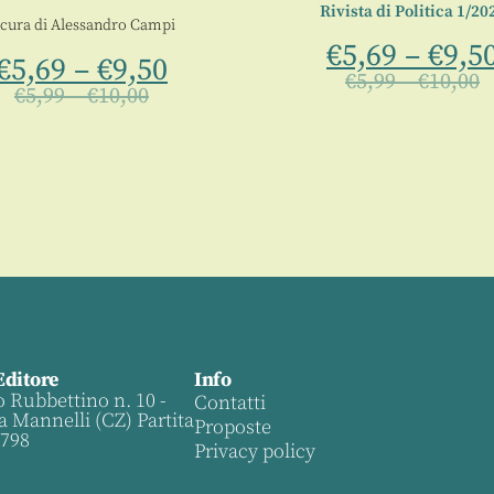
Rivista di Politica 1/20
 cura di
Alessandro Campi
€
5,69
–
€
9,5
€
5,69
–
€
9,50
€
5,99
–
€
10,00
€
5,99
–
€
10,00
Editore
Info
o Rubbettino n. 10 -
Contatti
a Mannelli (CZ) Partita
Proposte
0798
Privacy policy