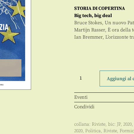
STORIA DI COPERTINA
Big tech, big deal
Bruce Stokes, Un nuovo Pat
Martijn Rasser, È ora della
Ian Bremmer, L’orizzonte tra
Formiche
Anno
Aggiungi al 
XVI
-
164
-
Eventi
12.2020
quantità
Condividi
collana:
Riviste
, bic:
JP
,
2020
,
2020
,
Politica
,
Riviste
,
Formic