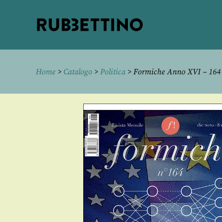
Rubbettino
editore
Home
>
Catalogo
>
Politica
> Formiche Anno XVI – 164 