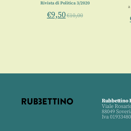
Rivista di Politica 3/2020
i
a
€
9,50
€
10,00
Rubbettino 
Viale Rosari
88049 Soveri
Iva 0193348