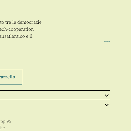
to tra le democrazie
 tech-cooperation
nsatlantico e il
carrello
 pp
96
he