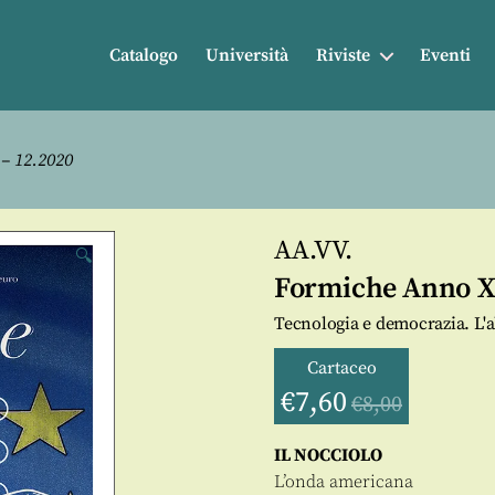
Catalogo
Università
Riviste
Eventi
– 12.2020
AA.VV.
🔍
Formiche Anno XV
Tecnologia e democrazia. L'a
Cartaceo
€
7,60
€
8,00
IL NOCCIOLO
L’onda americana