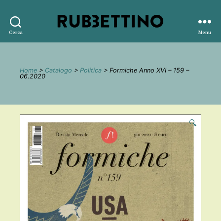
Rubbettino
Cerca
Menu
editore
Home
>
Catalogo
>
Politica
> Formiche Anno XVI – 159 –
06.2020
🔍