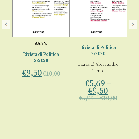
AA.VV.
a
Rivista di Politica
2/2020
Rivista di Politica
3/2020
e
a cura di
Alessandro
€
9,50
Campi
€
10,00
€
5,69
–
00
€
9,50
€
5,99
–
€
10,00