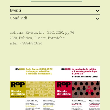
-
159
-
Eventi
06.2020
quantità
Condividi
collana:
Riviste
, bic:
GBC
,
2020
, pp
96
2020
,
Politica
,
Riviste
,
Formiche
isbn:
9788849863826