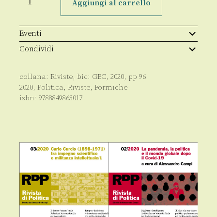
Anno
Aggiungi al carrello
XVI
-
157
-
Eventi
04.2020
quantità
Condividi
collana:
Riviste
, bic:
GBC
,
2020
, pp
96
2020
,
Politica
,
Riviste
,
Formiche
isbn:
9788849863017