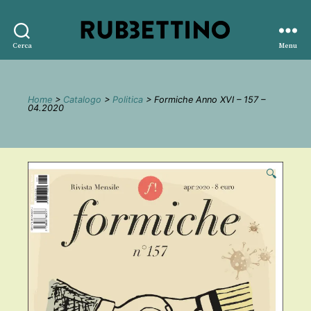
Rubbettino
Cerca
Menu
editore
Home
>
Catalogo
>
Politica
> Formiche Anno XVI – 157 –
04.2020
🔍