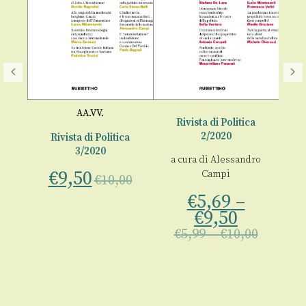
AA.VV.
a
Rivista di Politica
2/2020
Rivista di Politica
3/2020
e
a cura di
Alessandro
€
9,50
Campi
€
10,00
€
5,69
–
00
€
9,50
€
5,99
–
€
10,00