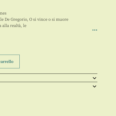
ones
e De Gregorio, O si vince o si muore
alla realtà, le
carrello