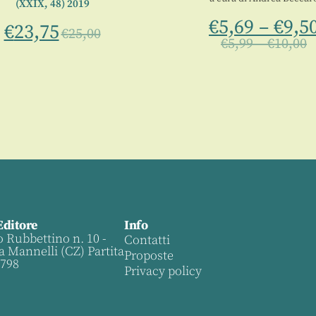
(XXIX, 48) 2019
€
5,69
–
€
9,5
€
23,75
€
25,00
€
5,99
–
€
10,00
Editore
Info
o Rubbettino n. 10 -
Contatti
a Mannelli (CZ) Partita
Proposte
0798
Privacy policy