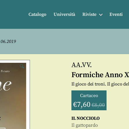
Catalogo
Università
Riviste
Eventi
 06.2019
AA.VV.
🔍
Formiche Anno XV
Il gioco dei troni. Il gioco de
Cartaceo
€
7,60
€
8,00
IL NOCCIOLO
Il gattopardo