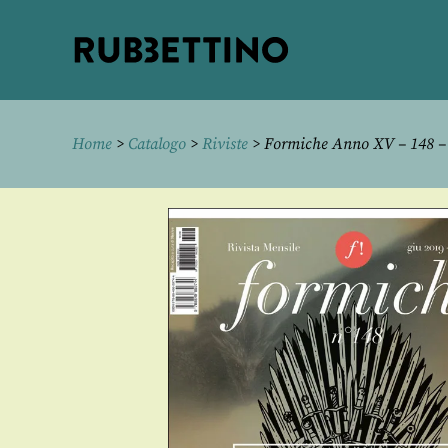
Rubbettino
editore
Home
>
Catalogo
>
Riviste
> Formiche Anno XV – 148 –