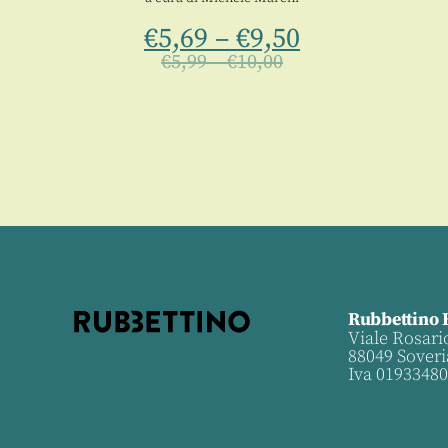
€
5,69
–
€
9,50
€
5,99
–
€
10,00
Rubbettino 
Viale Rosari
88049 Soveri
Iva 0193348