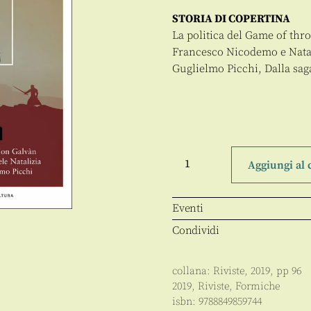
STORIA DI COPERTINA
La politica del Game of thr
Francesco Nicodemo e Natal
Guglielmo Picchi, Dalla saga 
Formiche
Anno
Aggiungi al 
XV
-
148
-
Eventi
06.2019
quantità
Condividi
collana:
Riviste
,
2019
, pp
96
2019
,
Riviste
,
Formiche
isbn:
9788849859744