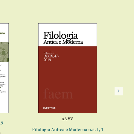
AA.VV.
19
Filologia Antica e Moderna n.s. I, 1
TITOLO
o