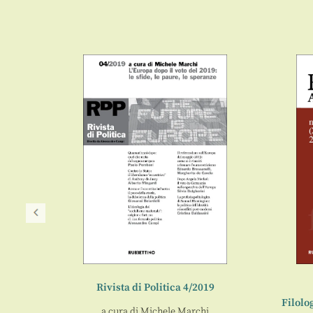
Rivista di Politica 4/2019
9
Filolo
a cura di
Michele Marchi