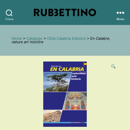
Rubbettino
Cerca
Menu
editore
Home
>
Catalogo
>
Città Calabria Edizioni
> En Calabre,
nature art histoire
🔍