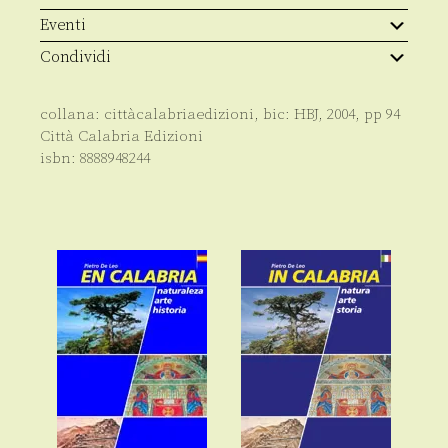
histoire
quantità
Eventi
Condividi
collana:
cittàcalabriaedizioni
, bic:
HBJ
,
2004
, pp
94
Città Calabria Edizioni
isbn:
8888948244