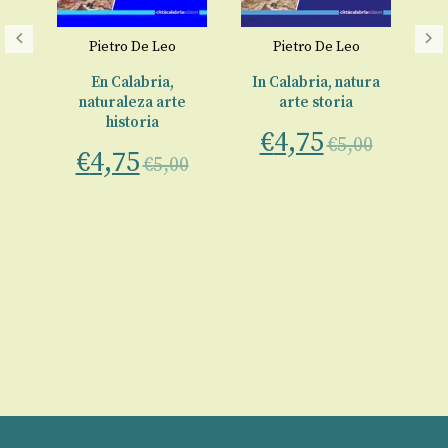
Pietro De Leo
Pietro De Leo
€
ure
En Calabria,
In Calabria, natura
naturaleza arte
arte storia
historia
€
4,75
0
€
5,00
€
4,75
€
5,00