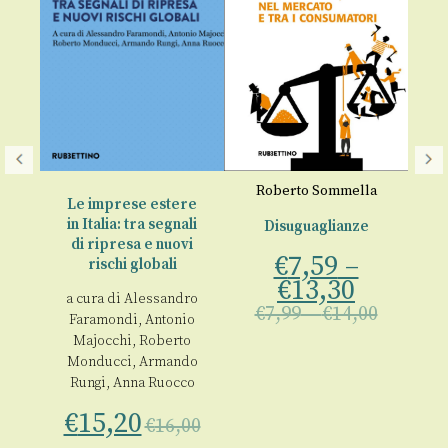
Roberto Sommella
R
re
Le imprese estere
-
in Italia: tra segnali
Disuguaglianze
E
di ripresa e nuovi
€
7,59
–
rischi globali
cco
,
€
13,30
a cura di
Alessandro
€
7,99
–
€
14,00
Faramondi
,
Antonio
io
Majocchi
,
Roberto
o
Monducci
,
Armando
do
Rungi
,
Anna Ruocco
€
15,20
€
16,00
00