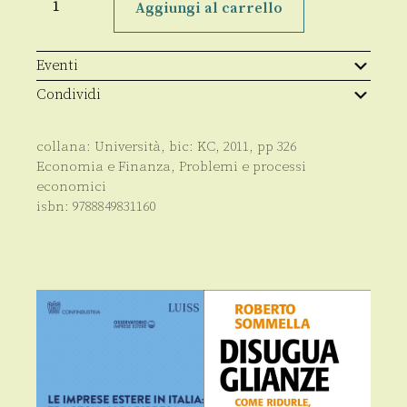
e
Aggiungi al carrello
cooperazione
internazionale
nell'area
del
Eventi
Mediterraneo
quantità
Condividi
collana:
Università
, bic:
KC
,
2011
, pp
326
Economia e Finanza
,
Problemi e processi
economici
isbn:
9788849831160