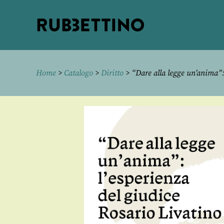
Rubbettino
editore
Home
>
Catalogo
>
Diritto
> “Dare alla legge un’anima”: 