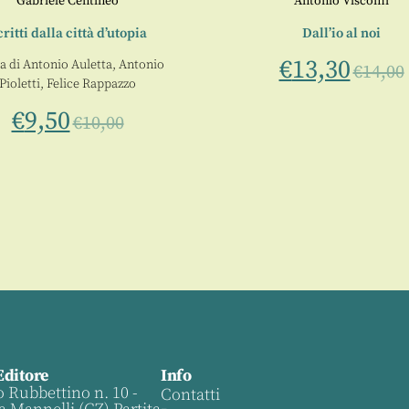
Gabriele Centineo
Antonio Viscomi
ritti dalla città d’utopia
Dall’io al noi
€
13,30
a di
Antonio Auletta
,
Antonio
€
14,00
Pioletti
,
Felice Rappazzo
€
9,50
€
10,00
Editore
Info
o Rubbettino n. 10 -
Contatti