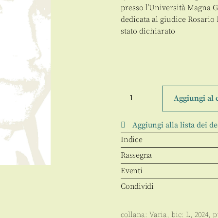
presso l’Università Magna G
dedicata al giudice Rosario
stato dichiarato
"Dare
alla
Aggiungi al 
legge
un'anima":
l'esperienza
Aggiungi alla lista dei de
del
giudice
Indice
Rosario
Livatino
Rassegna
quantità
Eventi
Condividi
collana:
Varia
, bic:
L
,
2024
, 