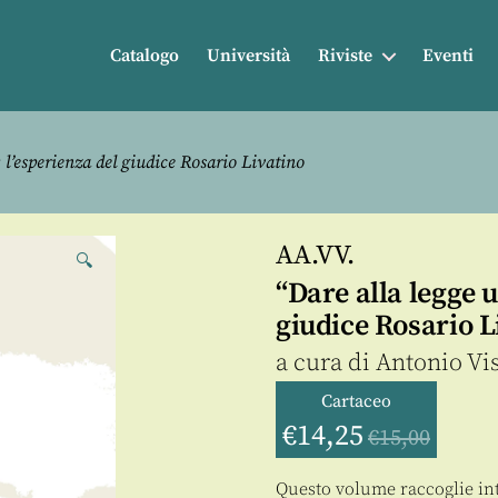
Catalogo
Università
Riviste
Eventi
l’esperienza del giudice Rosario Livatino
AA.VV.
🔍
“Dare alla legge 
giudice Rosario L
a cura di
Antonio Vi
Cartaceo
€
14,25
€
15,00
Questo volume raccoglie in