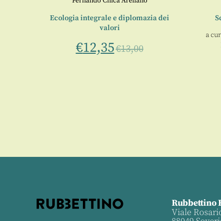
Fernando Chica Arellano
Ecologia integrale e diplomazia dei
Sc
tà
valori
a cur
€
12,35
€
13,00
aimondi
Rubbettino 
Viale Rosari