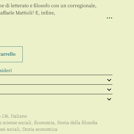
e di letterato e filosofo con un corregionale,
ffaele Mattioli? E, infine,
carrello
sideri
p
136
,
Italiano
e scienze sociali
,
Economia
,
Storia della filosofia
si sociali
,
Storia economica