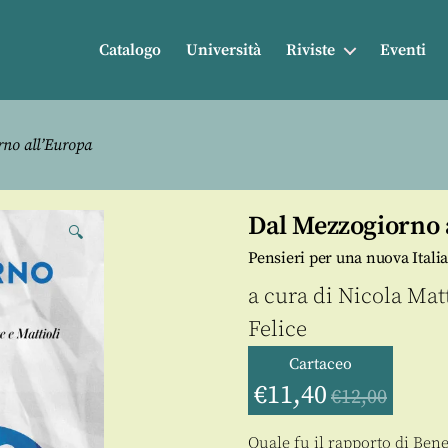
Catalogo
Università
Riviste
Eventi
no all’Europa
Dal Mezzogiorno 
🔍
Pensieri per una nuova Italia
a cura di
Nicola Mat
Felice
Cartaceo
€
11,40
€
12,00
Quale fu il rapporto di Bene