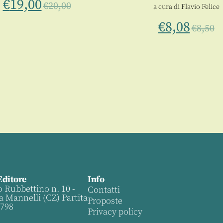
€
19,00
€
20,00
a cura di
Flavio Felice
€
8,08
€
8,50
Editore
Info
o Rubbettino n. 10 -
Contatti
a Mannelli (CZ) Partita
Proposte
0798
Privacy policy