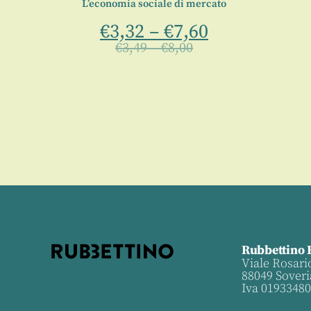
 sociali
L’economia sociale di mercato
tuali
€
3,32
–
€
7,60
€
3,49
–
€
8,00
Rubbettino 
Viale Rosari
88049 Soveri
Iva 0193348