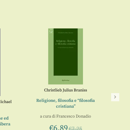
Christlieb Julius Braniss
Religione, filosofia e “filosofia
ichael
Tra a
cristiana”
s
a cura di
Francesco Donadio
he ed
libera
€
6,89
€
7,25