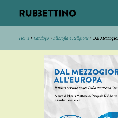
Rubbettino
editore
Home
>
Catalogo
>
Filosofia e Religione
> Dal Mezzogior