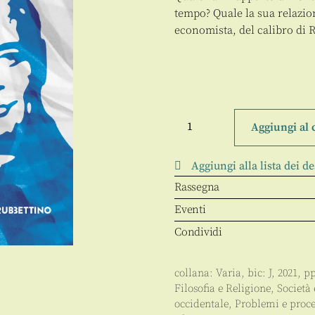
tempo? Quale la sua relazion
economista, del calibro di Ra
Dal
Mezzogiorno
Aggiungi al 
all'Europa
quantità
Aggiungi alla lista dei de
Rassegna
Eventi
Condividi
collana:
Varia
, bic:
J
,
2021
, p
Filosofia e Religione
,
Società 
occidentale
,
Problemi e proces