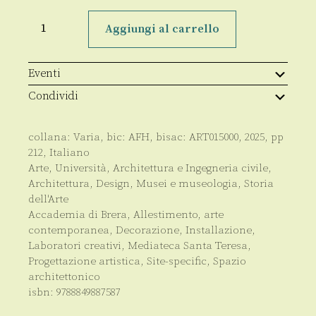
Contexěre.
Opere,
Aggiungi al carrello
spazi,
allestimenti
quantità
Eventi
Condividi
collana:
Varia
, bic:
AFH
, bisac:
ART015000
,
2025
, pp
212
,
Italiano
Arte
,
Università
,
Architettura e Ingegneria civile
,
Architettura
,
Design
,
Musei e museologia
,
Storia
dell'Arte
Accademia di Brera
,
Allestimento
,
arte
contemporanea
,
Decorazione
,
Installazione
,
Laboratori creativi
,
Mediateca Santa Teresa
,
Progettazione artistica
,
Site-specific
,
Spazio
architettonico
isbn:
9788849887587