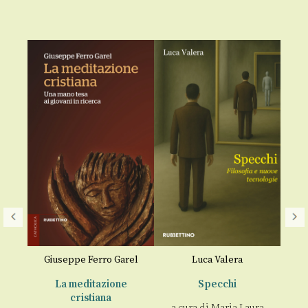
Giuseppe Ferro Garel
Luca Valera
Al
ria
La meditazione
Specchi
2
cristiana
a cura di
Maria Laura