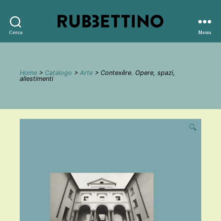
Rubbettino
Cerca
Menu
editore
Home
>
Catalogo
>
Arte
> Contexěre. Opere, spazi,
allestimenti
🔍