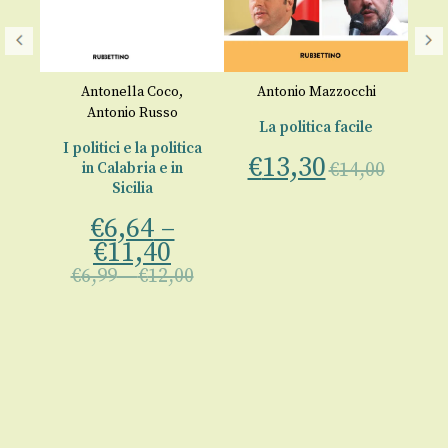
o
Antonella Coco
,
Antonio Mazzocchi
Antonio Russo
à
La politica facile
I politici e la politica
€
13,30
a
€
14,00
in Calabria e in
o
Sicilia
€
6,64
–
€
11,40
€
6,99
–
€
12,00
00