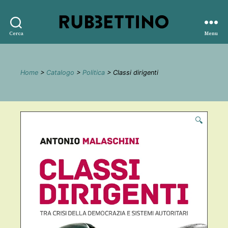
Rubbettino
Cerca
Menu
editore
Home
>
Catalogo
>
Politica
> Classi dirigenti
🔍