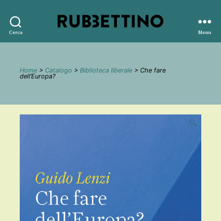
Rubbettino
Cerca
Menu
editore
Home
>
Catalogo
>
Biblioteca liberale
> Che fare
dell’Europa?
🔍