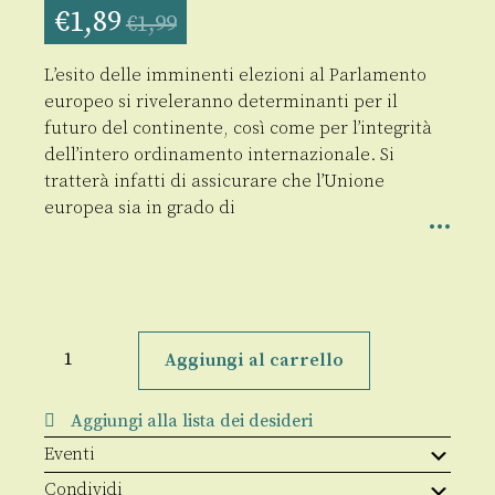
€
1,89
€
1,99
L’esito delle imminenti elezioni al Parlamento
europeo si riveleranno determinanti per il
futuro del continente, così come per l’integrità
dell’intero ordinamento internazionale. Si
tratterà infatti di assicurare che l’Unione
europea sia in grado di
Che
fare
Aggiungi al carrello
dell'Europa?
quantità
Aggiungi alla lista dei desideri
Eventi
Condividi