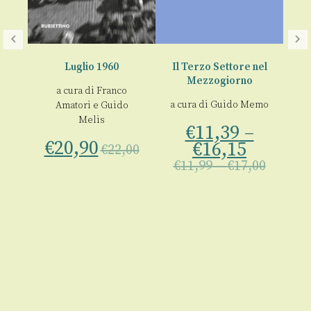
o
Luglio 1960
Il Terzo Settore nel
Be
Mezzogiorno
a e
Gu
a cura di
Franco
are
L
a cura di
Guido Memo
Amatori
e
Guido
Gi
Melis
00
€
11,39
–
Pa
€
20,90
€
16,15
€
22,00
M
€
11,99
–
€
17,00
€