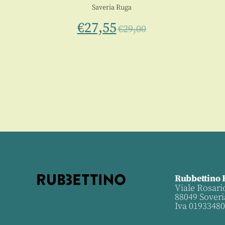
Saveria Ruga
€
27,55
€
29,00
Rubbettino 
Viale Rosari
88049 Soveri
Iva 0193348