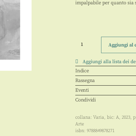
impalpabile per quanto sia 
Capolavori
svelati
Aggiungi al 
quantità
Aggiungi alla lista dei de
Indice
Rassegna
Eventi
Condividi
collana:
Varia
, bic:
A
,
2023
, 
Arte
isbn:
9788849878271