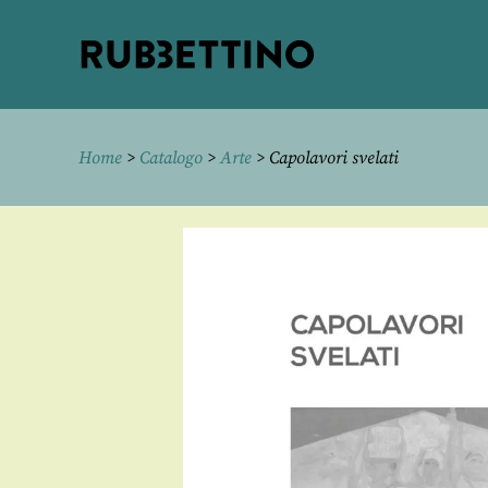
Rubbettino
editore
Home
>
Catalogo
>
Arte
> Capolavori svelati