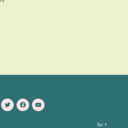
va
a cura 
Twitter
Facebook
Youtube
Su
↑