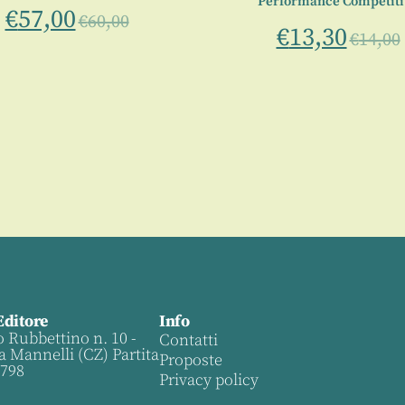
Performance Competiti
€
57,00
€
60,00
€
13,30
€
14,00
Editore
Info
o Rubbettino n. 10 -
Contatti
a Mannelli (CZ) Partita
Proposte
0798
Privacy policy