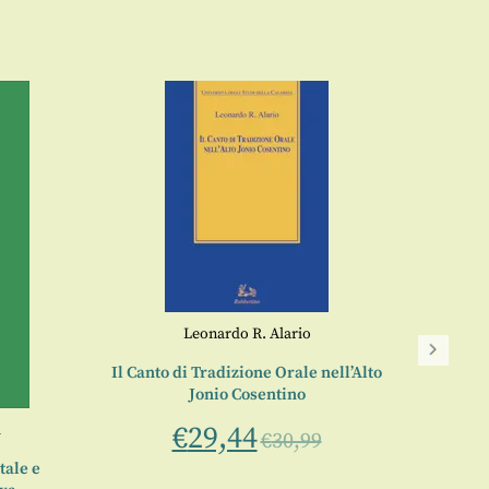
Leonardo R. Alario
Il Canto di Tradizione Orale nell’Alto
Jonio Cosentino
€
29,44
i
€
30,99
L’Itali
anni se
tale e