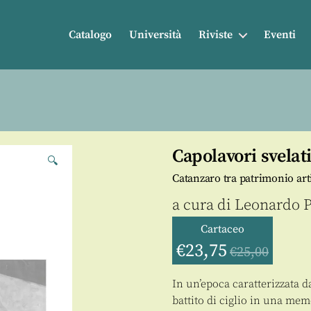
Catalogo
Università
Riviste
Eventi
Capolavori svelat
🔍
Catanzaro tra patrimonio art
a cura di
Leonardo P
Cartaceo
€
23,75
€
25,00
In un’epoca caratterizzata da
battito di ciglio in una mem