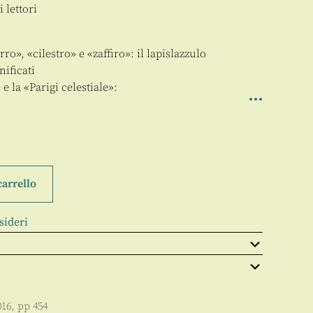
lettori
, «cilestro» e «zaffiro»: il lapislazzulo
nificati
la «Parigi celestiale»:
carrello
sideri
016
, pp
454