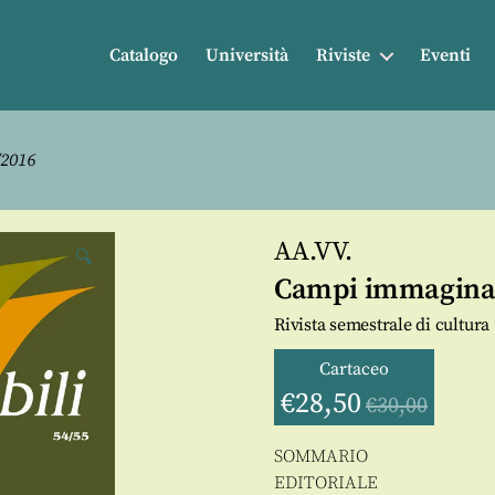
Catalogo
Università
Riviste
Eventi
/2016
AA.VV.
🔍
Campi immaginab
Rivista semestrale di cultura
Cartaceo
€
28,50
€
30,00
SOMMARIO
EDITORIALE