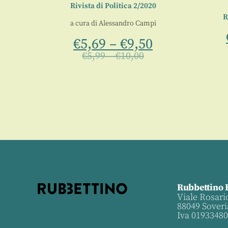
Rivista di Politica 2/2020
2
R
a cura di
Alessandro Campi
i
€
5,69
–
€
9,50
€
5,99
–
€
10,00
Rubbettino 
Viale Rosari
88049 Soveri
Iva 0193348