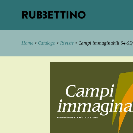
Rubbettino
editore
Home
>
Catalogo
>
Riviste
> Campi immaginabili 54-55