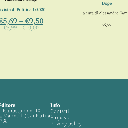
Dopo
ivista di Politica 1/2020
a cura di
Alessandro Cam
€
5,69
–
€
9,50
€
0,00
€
5,99
–
€
10,00
Editore
Info
o Rubbettino n. 10 -
Contatti
a Mannelli (CZ) Partita
Proposte
0798
Privacy policy