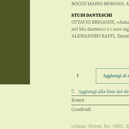
ROCCO MARIO MORANO, Ai 
STUDI DANTESCHI
OTTAVIO BRIGANDÌ, «Azzurro»
nel blu dantesco e i suoi sig
ALESSANDRO RAFFI, Dante e 
Campi
immaginabili
Aggiungi al 
54-
55/2016
quantità
Aggiungi alla lista dei de
Eventi
Condividi
collana:
Riviste
, bic:
GBES
,
2