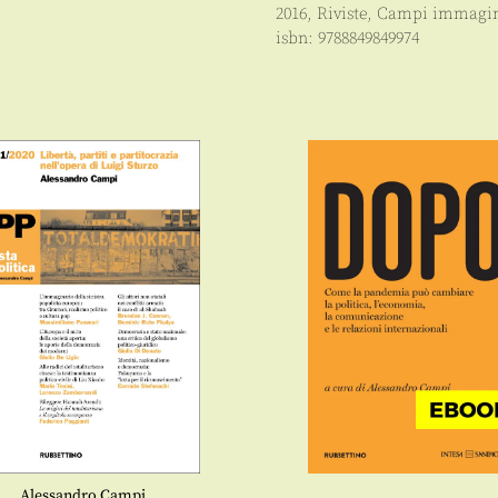
2016
,
Riviste
,
Campi immagin
isbn:
9788849849974
Alessandro Campi