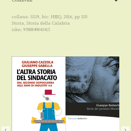
collana:
SS19
, bic:
HBJQ
,
2016
, pp
320
Storia
,
Storia della Calabria
isbn:
9788849843415