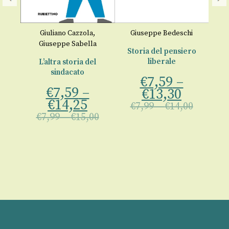
Giuliano Cazzola
,
Giuseppe Bedeschi
lla
Giuseppe Sabella
rie
Storia del pensiero
liberale
L’altra storia del
pe
sindacato
€
7,59
–
a
€
7,59
–
€
13,30
00
€
14,25
€
7,99
–
€
14,00
€
€
7,99
–
€
15,00