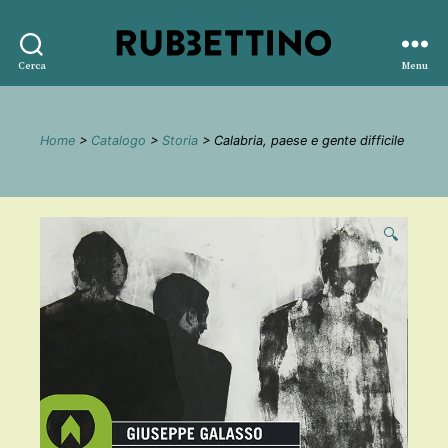
Rubbettino
Cerca
Menu
editore
Home
>
Catalogo
>
Storia
> Calabria, paese e gente difficile
🔍