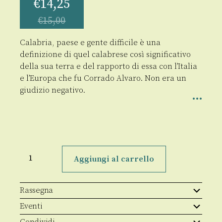
€
14,25
€
15,00
Calabria, paese e gente difficile è una
definizione di quel calabrese così significativo
della sua terra e del rapporto di essa con l’Italia
e l’Europa che fu Corrado Alvaro. Non era un
giudizio negativo.
Calabria,
paese
Aggiungi al carrello
e
gente
difficile
quantità
Rassegna
Eventi
Condividi