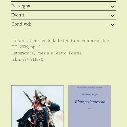
Rassegna
Eventi
Condividi
collana:
Classici della letteratura calabrese
, bic:
DC
,
2006
, pp
42
Letteratura, Poesia e Teatro
,
Poesia
isbn:
884981187X