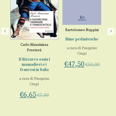
Bartolomeo Nappini
Rime pedantesche
na
Carlo Massinissa
Le
a cura di
Pasquino
Presterà
Crupi
a
Il Bizzarro ossia i
€
47,50
o
€
50,00
masnadieri e i
francesi in Italia
€
00
a cura di
Pasquino
Crupi
€
6,65
€
7,00