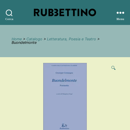
Rubbettino
Cerca
Menu
editore
Home
>
Catalogo
>
Letteratura, Poesia e Teatro
>
Buondelmonte
🔍