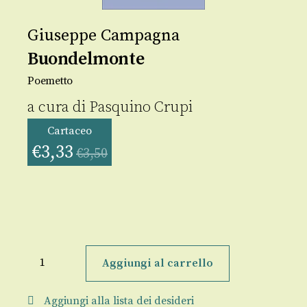
Giuseppe Campagna
Buondelmonte
Poemetto
a cura di
Pasquino Crupi
Cartaceo
€
3,33
€
3,50
Buondelmonte
quantità
Aggiungi al carrello
Aggiungi alla lista dei desideri