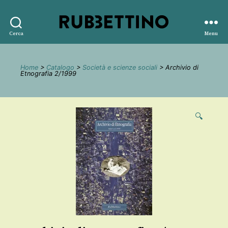
Rubbettino
Cerca
Menu
editore
Home
>
Catalogo
>
Società e scienze sociali
> Archivio di
Etnografia 2/1999
🔍