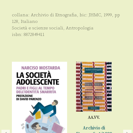
collana:
Archivio di Etnografia
, bic:
JHMC
,
1999
, pp
128
,
Italiano
Società e scienze sociali
,
Antropologia
isbn:
8872849411
AA.VV.
Archivio di