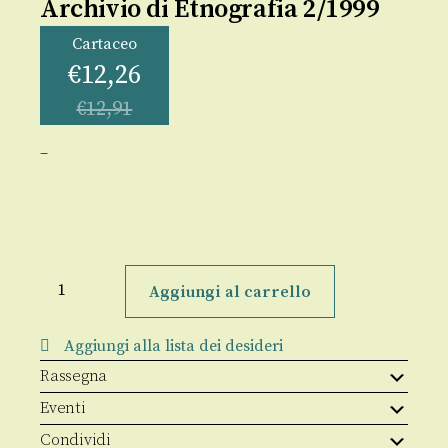
Archivio di Etnografia 2/1999
Cartaceo
€
12,26
€
12,91
–
Archivio
di
Aggiungi al carrello
Etnografia
2/1999
quantità
Aggiungi alla lista dei desideri
Rassegna
Eventi
Condividi