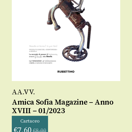
AA.VV.
Amica Sofia Magazine – Anno
XVIII – 01/2023
Cartaceo
€
7,60
€
8,00