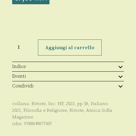
Amica
Sofia
Aggiungi al carrello
Magazine
-
Anno
XVIII
Indice
-
01/2023
Eventi
quantità
Condividi
collana:
Riviste
, bic:
HP
,
2023
, pp
58
,
Italiano
2023
,
Filosofia e Religione
,
Riviste
,
Amica Sofia
Magazine
isbn:
9788849877007