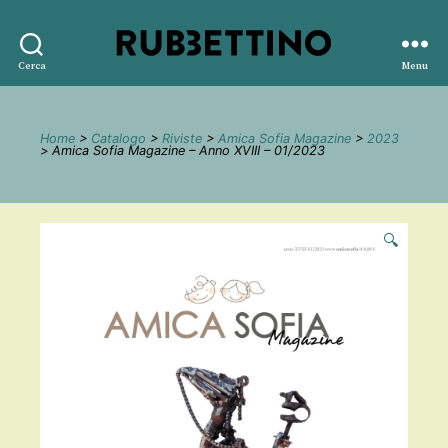
Rubbettino
Cerca
Menu
editore
Home
>
Catalogo
>
Riviste
>
Amica Sofia Magazine
>
2023
> Amica Sofia Magazine – Anno XVIII – 01/2023
🔍