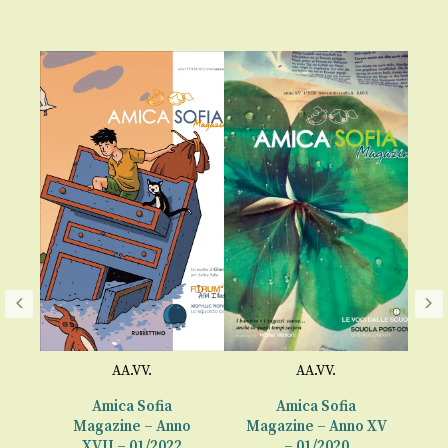
AA.VV.
AA.VV.
Amica Sofia
Amica Sofia
o
Magazine – Anno
Magazine – Anno XV
XVII – 01/2022
– 01/2020