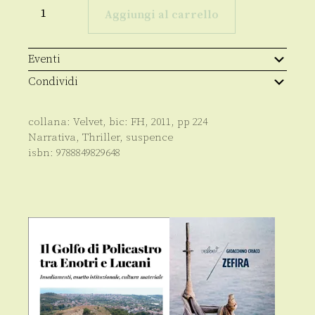
American
Taste
Aggiungi al carrello
quantità
Eventi
Condividi
collana:
Velvet
, bic:
FH
,
2011
, pp
224
Narrativa
,
Thriller, suspence
isbn:
9788849829648