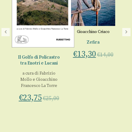
Gioacchino Criaco
Zefira
€
13,30
€
14,00
Il Golfo di Policastro
tra Enotri e Lucani
nte
a cura di
Fabrizio
Mollo
e
Gioacchino
Francesco La Torre
00
€
23,75
€
25,00