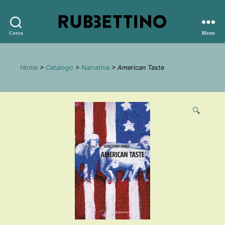
Rubbettino
Cerca
Menu
editore
Home
>
Catalogo
>
Narrativa
> American Taste
🔍