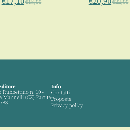
€
17,10
€
20,90
€
18,00
€
22,00
Editore
Info
o Rubbettino n. 10 -
Contatti
a Mannelli (CZ) Partita
Proposte
0798
Privacy policy