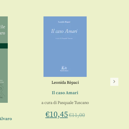
Leonida Rèpaci
Il caso Amari
a cura di
Pasquale Tuscano
€
10,45
€
11,00
Alvaro