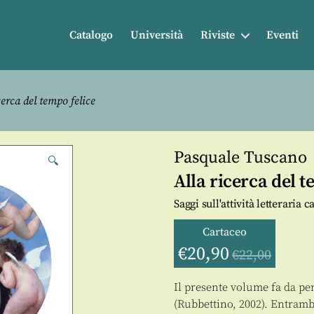
Catalogo
Università
Riviste
Eventi
cerca del tempo felice
Pasquale Tuscano
🔍
Alla ricerca del t
Saggi sull'attività letteraria 
Cartaceo
€
20,90
€
22,00
Il presente volume fa da pe
(Rubbettino, 2002). Entramb