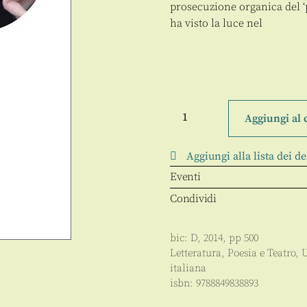
prosecuzione organica del ‘pr
ha visto la luce nel
Alla
ricerca
Aggiungi al 
del
tempo
felice
Aggiungi alla lista dei de
quantità
Eventi
Condividi
bic:
D
,
2014
, pp
500
Letteratura, Poesia e Teatro
,
U
italiana
isbn:
9788849838893