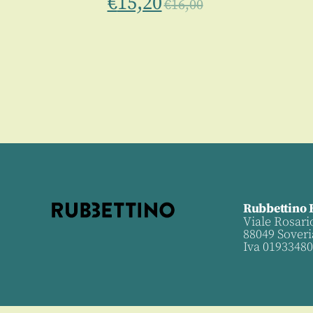
€
15,20
€
16,00
0
Rubbettino 
Viale Rosari
88049 Soveri
Iva 0193348