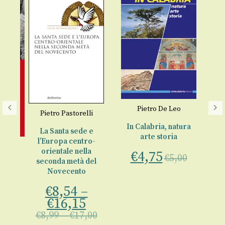
Pietro De Leo
Pietro Pastorelli
In Calabria, natura
La Santa sede e
arte storia
l’Europa centro-
rè
Pi
orientale nella
€
4,75
€
5,00
seconda metà del
la
Novecento
€
8,54
–
€
€
16,15
€
8,99
–
€
17,00
00