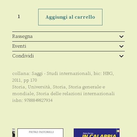
17
marzo
Aggiungi al carrello
1861
quantità
Rassegna
Eventi
Condividi
collana:
Saggi - Studi internazionali
, bic:
HBG
,
2011
, pp
170
Storia
,
Università
,
Storia
,
Storia generale e
mondiale
,
Storia delle relazioni internazionali
isbn:
9788849827934