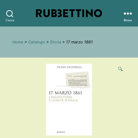
Rubbettino
Cerca
Menu
editore
Home
>
Catalogo
>
Storia
> 17 marzo 1861
🔍