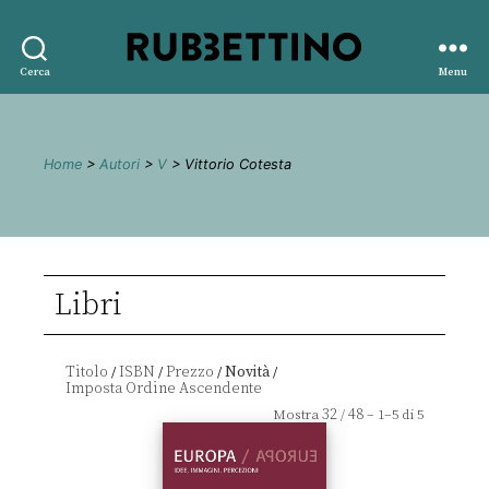
Rubbettino
Cerca
Menu
editore
Home
>
Autori
>
V
> Vittorio Cotesta
Libri
Titolo
ISBN
Prezzo
Novità
/
/
/
/
32
48
Mostra
/
– 1–5 di 5