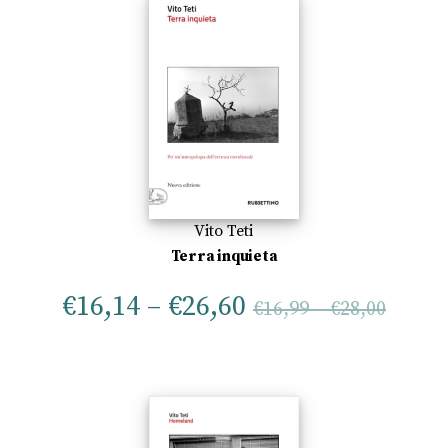
Vito Teti
Terra inquieta
€
16,14
–
€
26,60
€
16,99
–
€
28,00