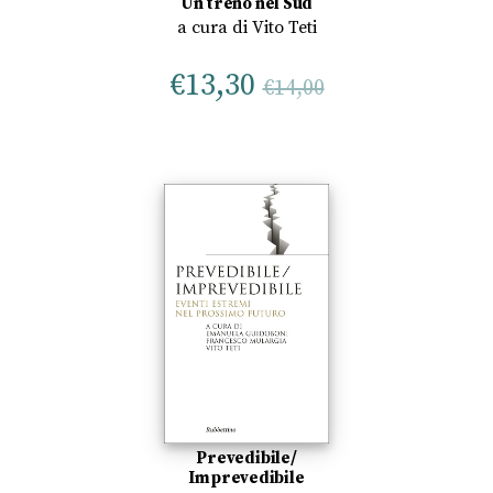
Un treno nel Sud
a cura di
Vito Teti
€
13,30
€
14,00
Prevedibile/
Imprevedibile