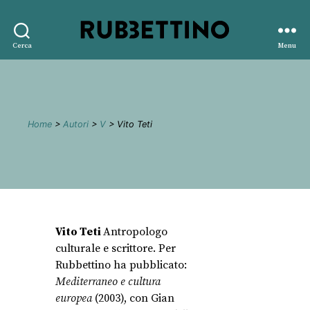
Rubbettino
Cerca
Menu
editore
Home
>
Autori
>
V
> Vito Teti
Vito Teti
Antropologo
culturale e scrittore. Per
Rubbettino ha pubblicato:
Mediterraneo e cultura
europea
(2003), con Gian