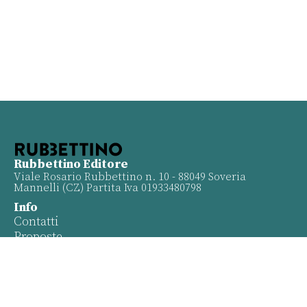
Rubbettino Editore
Viale Rosario Rubbettino n. 10 - 88049 Soveria
Mannelli (CZ) Partita Iva 01933480798
Info
Contatti
Proposte
Privacy policy
Twitter
Facebook
Youtube