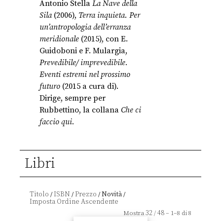
Antonio Stella
La Nave della
Sila
(2006),
Terra inquieta. Per
un’antropologia dell’erranza
meridionale
(2015), con E.
Guidoboni e F. Mulargia,
Prevedibile/ imprevedibile.
Eventi estremi nel prossimo
futuro
(2015 a cura di).
Dirige, sempre per
Rubbettino, la collana
Che ci
faccio qui.
Libri
Titolo
ISBN
Prezzo
Novità
/
/
/
/
32
48
Mostra
/
– 1–8 di 8