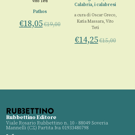
Vito Teti
Calabria, i calabresi
Pathos
a cura di
Oscar Greco
,
a
€
18,05
Katia Massara
,
Vito
Gu
€
19,00
Teti
00
€
14,25
€
€
15,00
Rubbettino Editore
Viale Rosario Rubbettino n. 10 - 88049 Soveria
Mannelli (CZ) Partita Iva 01933480798