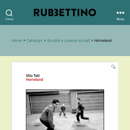
Rubbettino
Cerca
Menu
editore
Home
>
Catalogo
>
Società e scienze sociali
> Homeland
🔍