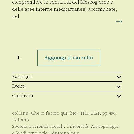
comprendere le comunità del Mezzogiorno e
delle aree interne meditarranee, accomunate,
nel
Homeland
quantità
Aggiungi al carrello
Rassegna
Eventi
Condividi
collana:
Che ci faccio qui
, bic:
JHM
,
2021
, pp
486
,
Italiano
Società e scienze sociali
,
Università
,
Antropologia
e Studi etnologici
,
Antropologia