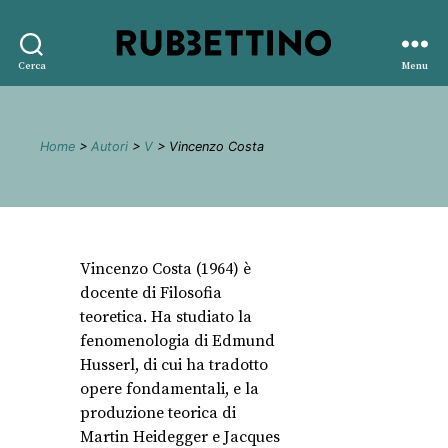
Rubbettino
Cerca
Menu
editore
Home
>
Autori
>
V
> Vincenzo Costa
Vincenzo Costa (1964) è
docente di Filosofia
teoretica. Ha studiato la
fenomenologia di Edmund
Husserl, di cui ha tradotto
opere fondamentali, e la
produzione teorica di
Martin Heidegger e Jacques