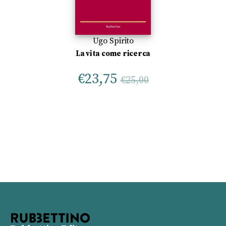
Ugo Spirito
La vita come ricerca
€
23,75
€
25,00