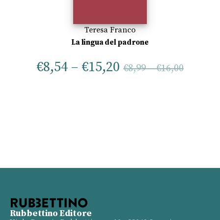
Teresa Franco
La lingua del padrone
€
8,54
–
€
15,20
€
8,99
–
€
16,00
Rubbettino Editore