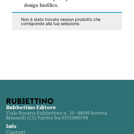
design biofilico.
Non è stato trovato nessun prodotto che
corrisponde alla tua selezione.
Rubbettino Editore
Viale Rosario Rubbettino n. 10 - 88049 Soveria
Mannelli (CZ) Partita Iva 01933480798
Info
Contatti