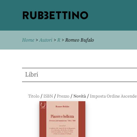
Rubbettino
editore
Home
>
Autori
>
R
> Romeo Bufalo
Libri
/
/
/
/
Titolo
ISBN
Prezzo
Novità