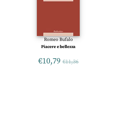
Romeo Bufalo
Piacere e bellezza
€
10,79
€
11,36