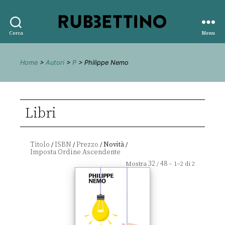
Rubbettino
Cerca
Menu
editore
Home
>
Autori
>
P
> Philippe Nemo
Libri
Titolo
ISBN
Prezzo
Novità
/
/
/
/
32
48
Mostra
/
– 1–2 di 2