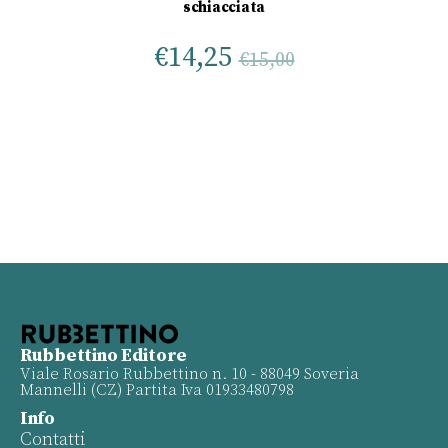
schiacciata
€
14,25
€
15,00
Rubbettino Editore
Viale Rosario Rubbettino n. 10 - 88049 Soveria
Mannelli (CZ) Partita Iva 01933480798
Info
Contatti