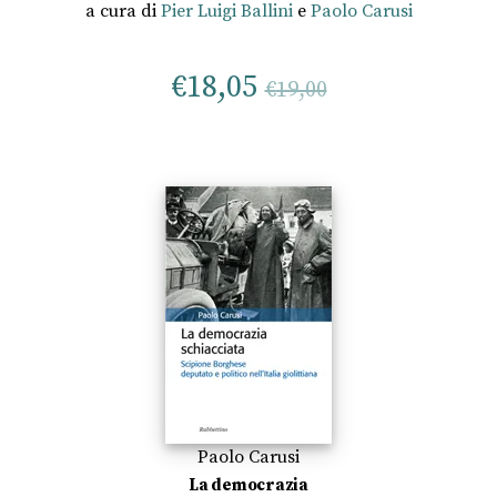
a cura di
Pier Luigi Ballini
e
Paolo Carusi
€
18,05
€
19,00
Paolo Carusi
La democrazia