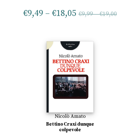
€
9,49
–
€
18,05
€
9,99
–
€
19,00
Nicolò Amato
Bettino Craxi dunque
colpevole