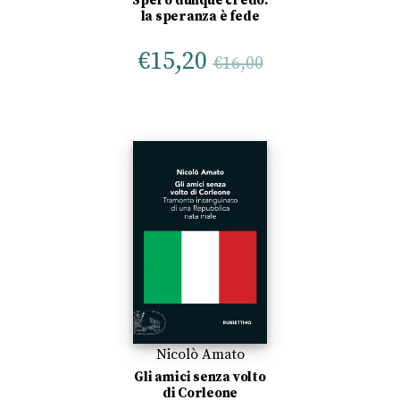
Spero dunque credo:
la speranza è fede
€
15,20
€
16,00
Nicolò Amato
Gli amici senza volto
di Corleone