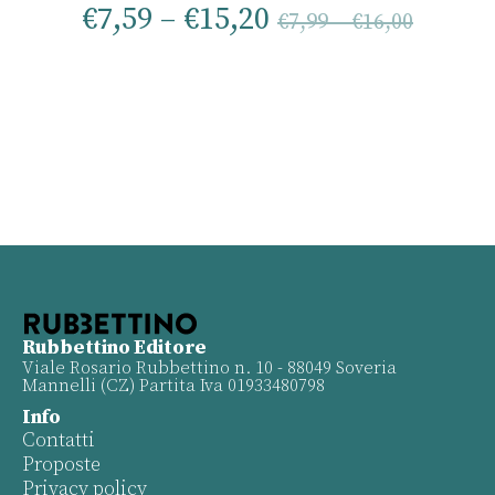
€
7,59
–
€
15,20
€
7,99
–
€
16,00
Rubbettino Editore
Viale Rosario Rubbettino n. 10 - 88049 Soveria
Mannelli (CZ) Partita Iva 01933480798
Info
Contatti
Proposte
Privacy policy