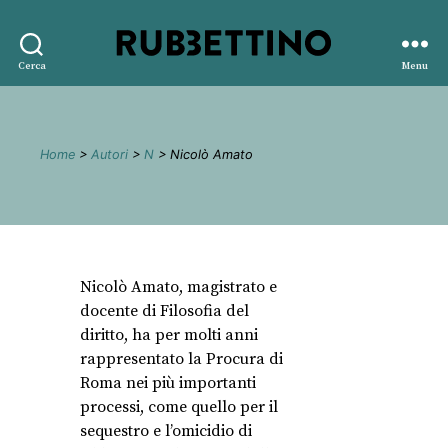
Rubbettino
Cerca
Menu
editore
Home
>
Autori
>
N
> Nicolò Amato
Nicolò Amato, magistrato e
docente di Filosofia del
diritto, ha per molti anni
rappresentato la Procura di
Roma nei più importanti
processi, come quello per il
sequestro e l’omicidio di