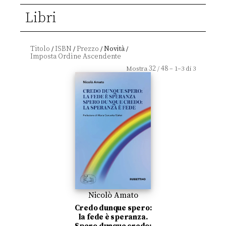
Libri
Titolo
ISBN
Prezzo
Novità
/
/
/
/
32
48
Mostra
/
– 1–3 di 3
Nicolò Amato
Credo dunque spero:
la fede è speranza.