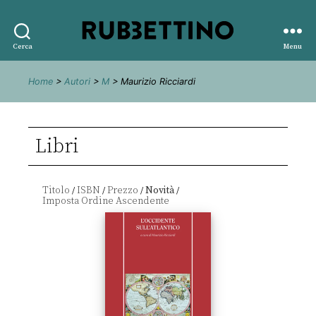
Rubbettino
Cerca
Menu
editore
Home
>
Autori
>
M
> Maurizio Ricciardi
Libri
Titolo
ISBN
Prezzo
Novità
/
/
/
/