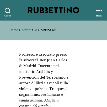
Rubbettino
Cerca
Menu
editore
Home
>
Autori
>
M
> Matteo Re
Professore associato presso
l’Università Rey Juan Carlos
di Madrid. Docente nel
master in Análisis y
Prevención del Terrorismo e
autore di libri e articoli sulla
violenza politica. Tra questi
segnaliamo:
Pertenencia a
banda armada. Ataque al
corazón del Estado y