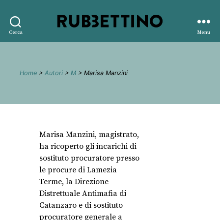
Rubbettino
Cerca
Menu
editore
Home
>
Autori
>
M
> Marisa Manzini
Marisa Manzini, magistrato,
ha ricoperto gli incarichi di
sostituto procuratore presso
le procure di Lamezia
Terme, la Direzione
Distrettuale Antimafia di
Catanzaro e di sostituto
procuratore generale a