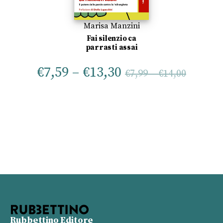
Marisa Manzini
Fai silenzio ca
parrasti assai
€
7,59
–
€
13,30
€
7,99
–
€
14,00
Rubbettino Editore