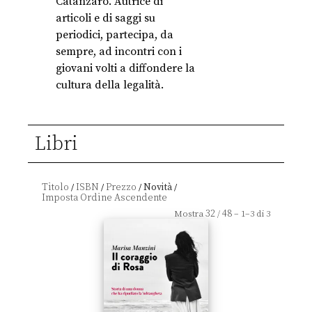
Catanzaro. Autrice di
articoli e di saggi su
periodici, partecipa, da
sempre, ad incontri con i
giovani volti a diffondere la
cultura della legalità.
Libri
Titolo
ISBN
Prezzo
Novità
/
/
/
/
32
48
Mostra
/
– 1–3 di 3