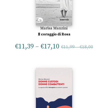
Marisa Manzini
Il coraggio di Rosa
€
11,39
–
€
17,10
€
11,99
–
€
18,00