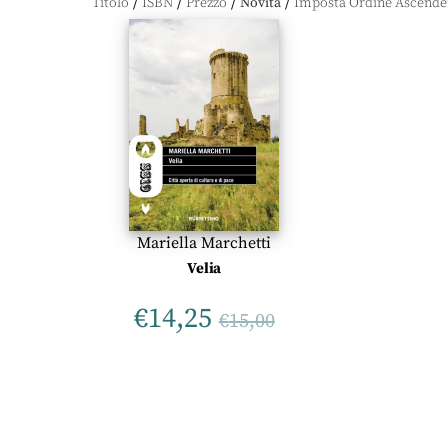
/
/
/
/
Titolo
ISBN
Prezzo
Novità
Mariella Marchetti
Velia
€
14,25
€
15,00