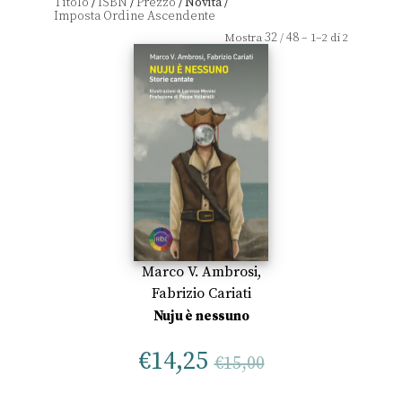
Titolo
ISBN
Prezzo
Novità
/
/
/
/
32
48
Mostra
/
– 1–2 di 2
Marco V. Ambrosi
,
Fabrizio Cariati
Nuju è nessuno
€
14,25
€
15,00