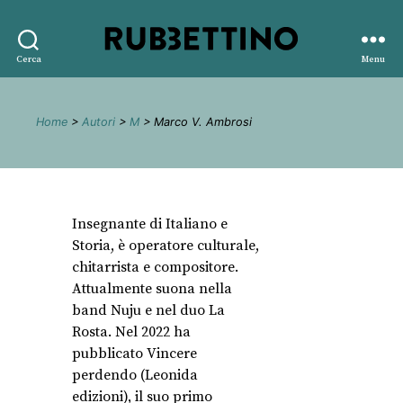
Rubbettino
Cerca
Menu
editore
Home
>
Autori
>
M
> Marco V. Ambrosi
Insegnante di Italiano e
Storia, è operatore culturale,
chitarrista e compositore.
Attualmente suona nella
band Nuju e nel duo La
Rosta. Nel 2022 ha
pubblicato Vincere
perdendo (Leonida
edizioni), il suo primo