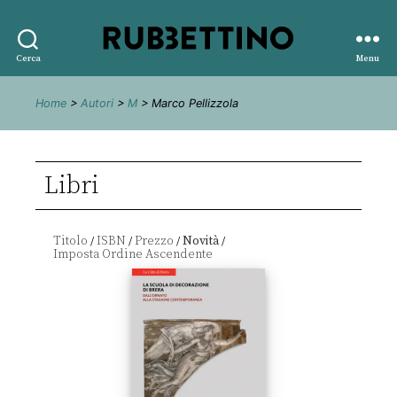
Rubbettino
Cerca
Menu
editore
Home
>
Autori
>
M
> Marco Pellizzola
Libri
Titolo
ISBN
Prezzo
Novità
/
/
/
/