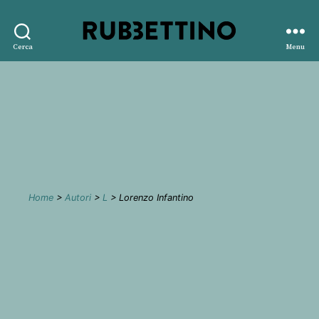
Rubbettino
Cerca
Menu
editore
Home
>
Autori
>
L
> Lorenzo Infantino