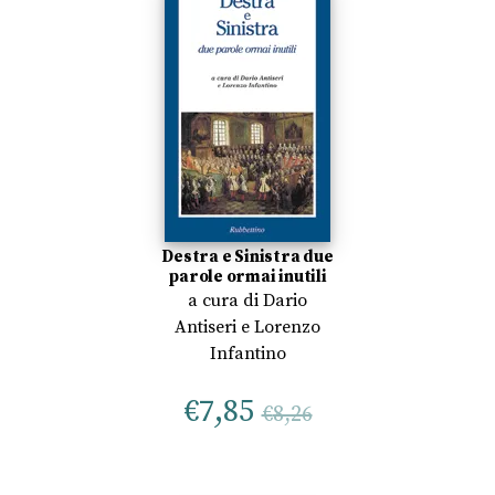
Destra e Sinistra due
parole ormai inutili
a cura di
Dario
Antiseri
e
Lorenzo
Infantino
€
7,85
€
8,26