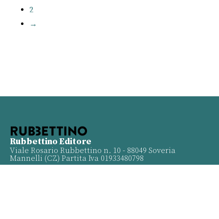
2
→
Rubbettino Editore
Viale Rosario Rubbettino n. 10 - 88049 Soveria
Mannelli (CZ) Partita Iva 01933480798
Info
Contatti
Proposte
Privacy policy