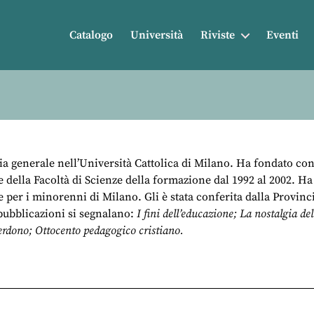
Catalogo
Università
Riviste
Eventi
ia generale nell’Università Cattolica di Milano. Ha fondato co
 della Facoltà di Scienze della formazione dal 1992 al 2002. Ha d
e per i minorenni di Milano. Gli è stata conferita dalla Provinc
 pubblicazioni si segnalano:
I fini dell’educazione; La nostalgia d
erdono; Ottocento pedagogico cristiano.