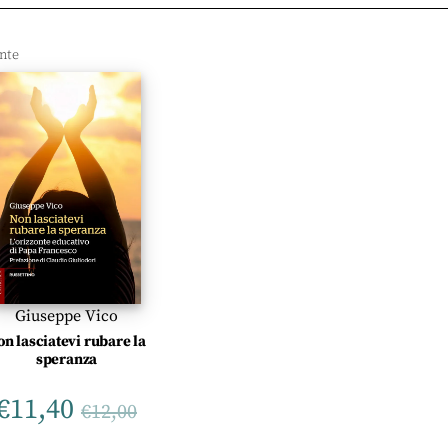
Giuseppe Vico
on lasciatevi rubare la
speranza
€
11,40
€
12,00