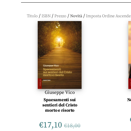
/
/
/
/
Titolo
ISBN
Prezzo
Novità
Giuseppe Vico
Spaesamenti sui
N
sentieri del Cristo
morto e risorto
€
17,10
€
18,00