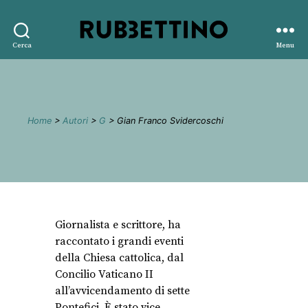
Rubbettino
Cerca
Menu
editore
Home
>
Autori
>
G
> Gian Franco Svidercoschi
Giornalista e scrittore, ha
raccontato i grandi eventi
della Chiesa cattolica, dal
Concilio Vaticano II
all’avvicendamento di sette
Pontefici. È stato vice