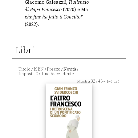
Giacomo Galeazzi),
Il silenzio
di Papa Francesco
(2020) e Ma
c
he fine ha fatto il Concilio?
(2022).
Libri
Titolo
ISBN
Prezzo
Novità
/
/
/
/
32
48
Mostra
/
– 1–6 di 6