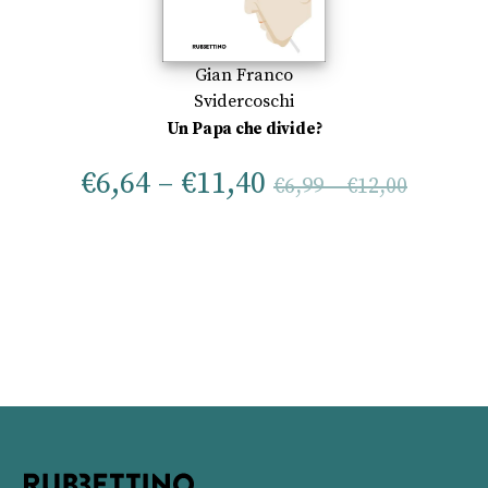
Gian Franco
Svidercoschi
Un Papa che divide?
€
6,64
–
€
11,40
€
6,99
–
€
12,00