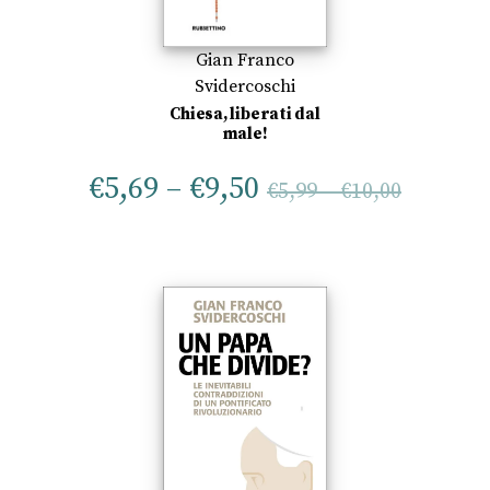
Gian Franco
Svidercoschi
Chiesa, liberati dal
male!
€
5,69
–
€
9,50
€
5,99
–
€
10,00