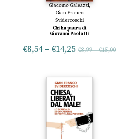
Giacomo Galeazzi
,
Gian Franco
Svidercoschi
Chi ha paura di
Giovanni Paolo II?
€
8,54
–
€
14,25
€
8,99
–
€
15,00