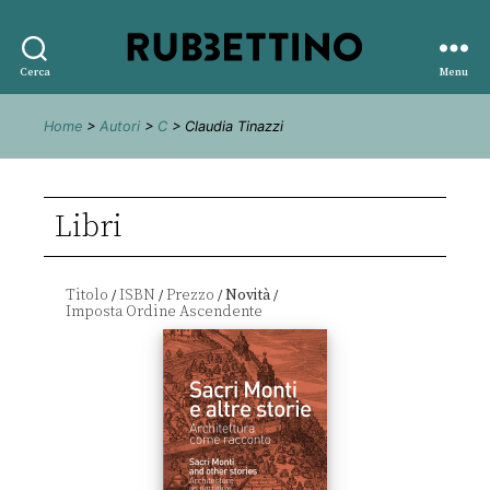
Rubbettino
Cerca
Menu
editore
Home
>
Autori
>
C
> Claudia Tinazzi
Libri
Titolo
ISBN
Prezzo
Novità
/
/
/
/